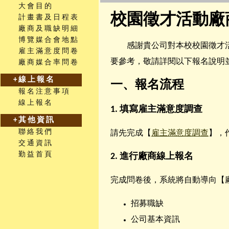
大會目的
校園徵才活動廠商
計畫書及日程表
廠商及職缺明細
博覽媒合會地點
感謝貴公司對本校校園徵才活動
雇主滿意度問卷
要參考，敬請詳閱以下報名說明
廠商媒合率問卷
+線上報名
一、報名流程
報名注意事項
線上報名
1.
填寫雇主滿意度調查
+其他資訊
聯絡我們
請先完成【
雇主滿意度調查
】，
交通資訊
勤益首頁
2.
進行廠商線上報名
完成問卷後，系統將自動導向【
招募職缺
公司基本資訊