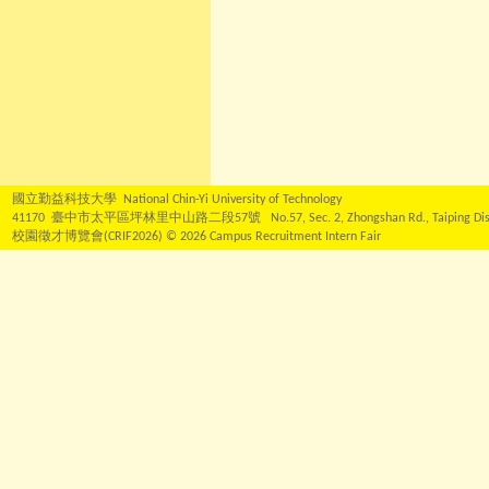
國立勤益科技大學 National Chin-Yi University of Technology
41170 臺中市太平區坪林里中山路二段57號 No.57, Sec. 2, Zhongshan Rd., Taiping Dist., Ta
校園徵才博覽會(CRIF2026) © 2026 Campus Recruitment Intern Fair