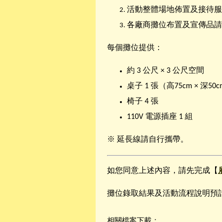
活動整體場地佈置及接待服
各廠商攤位布置及宣傳品請
每個攤位提供：
約 3 公尺 × 3 公尺空間
桌子 1 張（高75cm × 深50c
椅子 4 張
110V 電源插座 1 組
※ 延長線請自行攜帶。
如您同意上述內容，請先完成【
攤位錄取結果及活動流程說明預計
相關檔案下載：